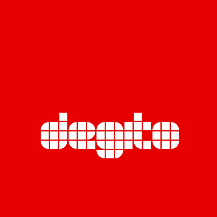
ออกแบบระบบคอมเมิร์ซบนมือถือให้กับหนึ่งในองค์กรขายตรง
ที่ใหญ่ที่สุดในโลก
ออกแบบ UX/UI
เราได้ช่วย แอมเวย์ ประเทศไทย สร้างแพลตฟอร์มสมาร์ท แดช
บอร์ดที่ให้นักธุรกิจแอมเวย์สามารถตรวจสอบ จัดการ ปรับปรุง
และเพิ่มยอดขาย ด้วยความเชี่ยวชาญของทีมออกแบบ UX UI
และทีมพัฒนา Front-end ทำให้ เดจิโต ดิจิทัล เอเจนซี่ สามารถ
สร้างแพลตฟอร์มที่มีการออกแบบที่สวยงาม มีประสิทธิภาพ
และช่วยให้ แอมเวย์ ประเทศไทย คงนำหน้าคู่แข่งได้อย่างมี
ประสิทธิภาพมากขึ้น