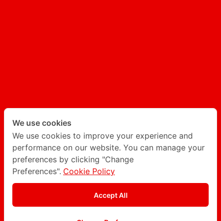
คอนเทนต์ที่สร้างด้วย AI
แชตบอท AI
Follow Degito on social network
Twitter
LinkedIn
We use cookies
We use cookies to improve your experience and
performance on our website. You can manage your
Instagram
Facebook
preferences by clicking "Change
Preferences".
Cookie Policy
นโยบายความเป็นส่วนตัว
Accept All