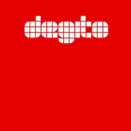
บริษัท มิราธารา จำกัด
เลขที่ 555 อาคารรสา ทาวเวอร์ B ชั้น 23
ถนนพหลโยธิน แขวงจตุจักร เขตจตุจักร
กรุงเทพฯ 10900